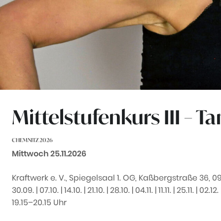
Mittelstufenkurs III – 
CHEMNITZ 2026
Datum:
Mittwoch 25.11.2026
Kraftwerk e. V., Spiegelsaal 1. OG, Kaßbergstraße 36, 0
30.09. | 07.10. | 14.10. | 21.10. | 28.10. | 04.11. | 11.11. | 25.11. | 02.12.
19.15–20.15 Uhr