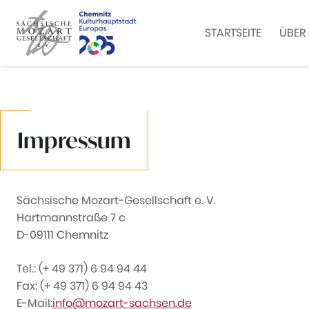
STARTSEITE
ÜBER 
Zum Inhalt springen
Impressum
Sächsische Mozart-Gesellschaft e. V.
Hartmannstraße 7 c
D-09111 Chemnitz
Tel.: (+ 49 371) 6 94 94 44
Fax: (+ 49 371) 6 94 94 43
E-Mail:
info@mozart-sachsen.de