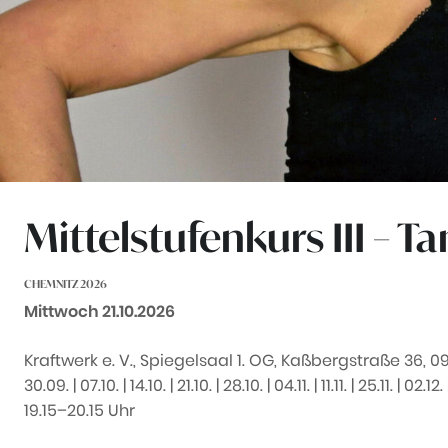
Mittelstufenkurs III – 
CHEMNITZ 2026
Datum:
Mittwoch 21.10.2026
Kraftwerk e. V., Spiegelsaal 1. OG, Kaßbergstraße 36, 0
30.09. | 07.10. | 14.10. | 21.10. | 28.10. | 04.11. | 11.11. | 25.11. | 02.12.
19.15–20.15 Uhr