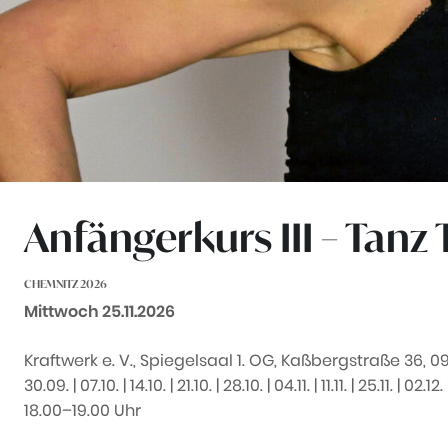
Anfängerkurs III – Tanz
CHEMNITZ 2026
Datum:
Mittwoch 25.11.2026
Kraftwerk e. V., Spiegelsaal 1. OG, Kaßbergstraße 36, 0
30.09. | 07.10. | 14.10. | 21.10. | 28.10. | 04.11. | 11.11. | 25.11. | 02.12.
18.00–19.00 Uhr