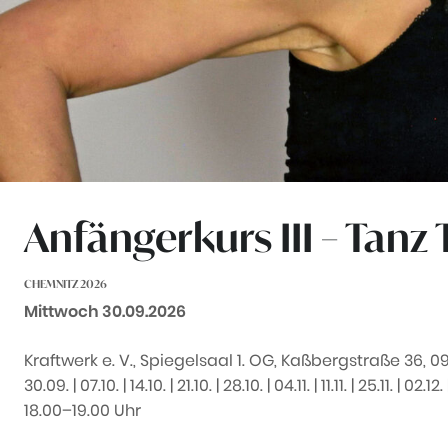
Anfängerkurs III – Tanz
CHEMNITZ 2026
Datum:
Mittwoch 30.09.2026
Kraftwerk e. V., Spiegelsaal 1. OG, Kaßbergstraße 36, 0
30.09. | 07.10. | 14.10. | 21.10. | 28.10. | 04.11. | 11.11. | 25.11. | 02.12.
18.00–19.00 Uhr