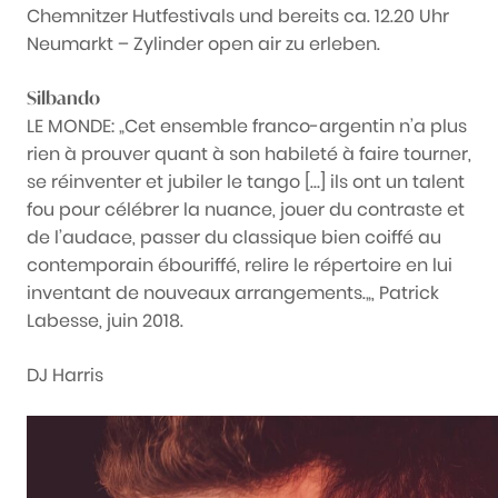
Chemnitzer Hutfestivals und bereits ca. 12.20 Uhr
Neumarkt – Zylinder open air zu erleben.
Silbando
LE MONDE:
„C
et ensemble franco-argentin n’a plus
rien à prouver quant à son habileté à faire tourner,
se réinventer et jubiler le tango […] ils ont un talent
fou pour célébrer la nuance, jouer du contraste et
de l’audace, passer du classique bien coiffé au
contemporain ébouriffé, relire le répertoire en lui
inventant de nouveaux arrangements.
„, Patrick
Labesse, juin
2018.
DJ Harris