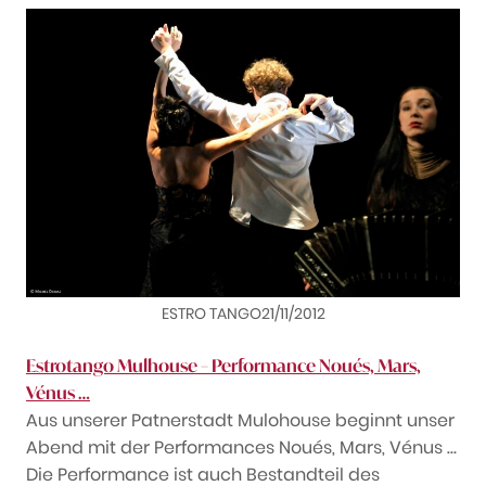
ESTRO TANGO21/11/2012
Estrotango Mulhouse – Performance Noués, Mars,
Vénus …
Aus unserer Patnerstadt Mulohouse beginnt unser
Abend mit der Performances Noués, Mars, Vénus …
Die Performance ist auch Bestandteil des