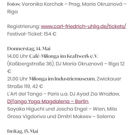
Veronika Korchak – Prag, Maria Okruznová –
Fotos:
Riga
Registrierung:
www.carl-friedrich-uhlig.de/tickets/
Festival-Ticket: 154 €
Donnerstag, 14. Mai
14.00 Uhr
.
Café-Milonga
im Kraftwerk e. V
(Kaßbergstraße 36), DJ Maria Okruznová – Riga 12
€
21.00 Uhr
, Zwickauer
Milonga im Industriemuseum
Straße 119, 42 €
L’Art del Tango – Paris u.a. DJ Ayad Zia Wrozław,
DjTango Yoga Magdalena – Berlin,
Sayaka Higuchi und Joscha Engel – Wien, Mila
Grosa Vigdoriva und Dmitri Mokeev – Salerno
Freitag, 15. Mai