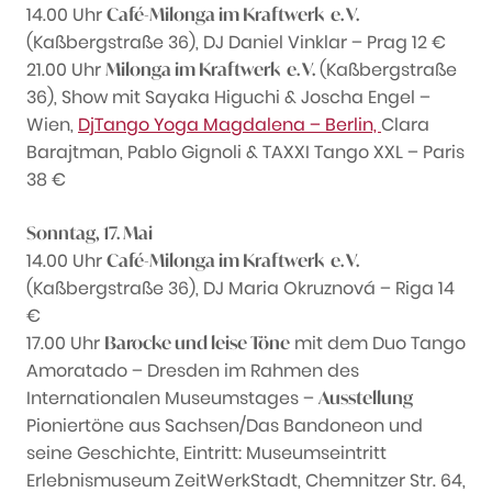
14.00 Uhr
Café-Milonga im Kraftwerk e. V.
(Kaßbergstraße 36), DJ Daniel Vinklar – Prag 12 €
21.00 Uhr
(Kaßbergstraße
Milonga im Kraftwerk e. V.
36), Show mit Sayaka Higuchi & Joscha Engel –
Wien,
DjTango Yoga Magdalena – Berlin,
Clara
Barajtman,
Pablo Gignoli & TAXXI Tango XXL – Paris
38 €
Sonntag, 17. Mai
14.00 Uhr
Café-Milonga im Kraftwerk e. V.
(Kaßbergstraße 36), DJ Maria Okruznová – Riga 14
€
17.00 Uhr
mit dem Duo Tango
Barocke und leise Töne
Amoratado – Dresden im Rahmen des
Internationalen Museumstages –
Ausstellung
Pioniertöne aus Sachsen/Das Bandoneon und
seine Geschichte, Eintritt: Museumseintritt
Erlebnismuseum ZeitWerkStadt, Chemnitzer Str. 64,