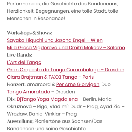
Performances, die Geschichte des Bandoneons,
Herzlichkeit, Begegnungen, eine tolle Stadt, tolle
Menschen in Resonance!
Workshops & Shows:
Sayaka Higuchi und Joscha Engel – Wien
Mila Grosa Vigdorova und Dmitri Mokeev – Salerno
Live-Bands:
L’Art del Tango
Gran Orquesta de Tango Carambolage – Dresden
Clara Brajtman & TAXXI Tango – Paris
amarcord &
Per Arne Glorvigen
, Duo
Konzert:
Tango Amoratado
– Dresden
DjTango Yoga Magdalena
– Berlin, Maria
DJs:
Okruznová – Riga, Vladimír Dudr – Prag, Ayad Zia –
Wrozław, Daniel Vinklar – Prag
Pioniertöne aus Sachsen/Das
Ausstellung:
Bandoneon und seine Geschichte